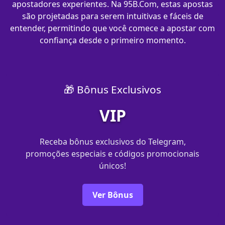
apostadores experientes. Na 95B.Com, estas apostas
são projetadas para serem intuitivas e fáceis de
entender, permitindo que você comece a apostar com
confiança desde o primeiro momento.
🎁 Bônus Exclusivos
VIP
Receba bônus exclusivos do Telegram,
promoções especiais e códigos promocionais
únicos!
Ver Bônus