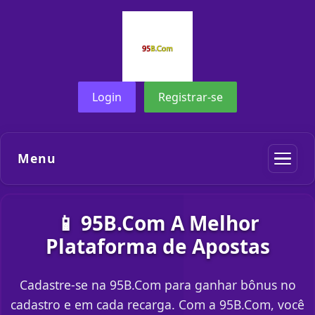
Login
Registrar-se
Menu
📱 95B.Com A Melhor
Plataforma de Apostas
Cadastre-se na 95B.Com para ganhar bônus no
cadastro e em cada recarga. Com a 95B.Com, você