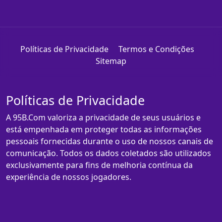
Políticas de Privacidade
Termos e Condições
Sitemap
Políticas de Privacidade
A 95B.Com valoriza a privacidade de seus usuários e
está empenhada em proteger todas as informações
pessoais fornecidas durante o uso de nossos canais de
comunicação. Todos os dados coletados são utilizados
exclusivamente para fins de melhoria contínua da
experiência de nossos jogadores.