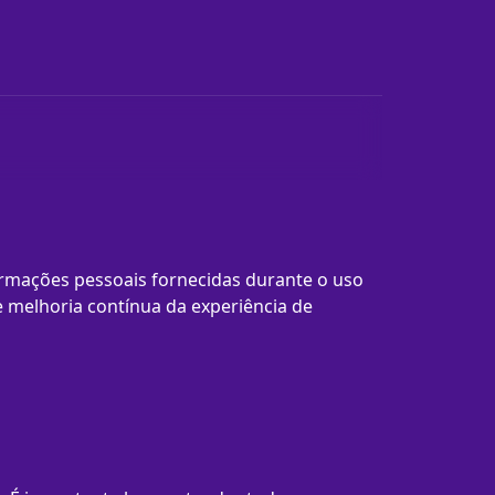
ormações pessoais fornecidas durante o uso
e melhoria contínua da experiência de