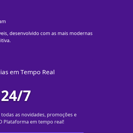
ram
óveis, desenvolvido com as mais modernas
tiva.
cias em Tempo Real
24/7
e todas as novidades, promoções e
D Plataforma em tempo real!