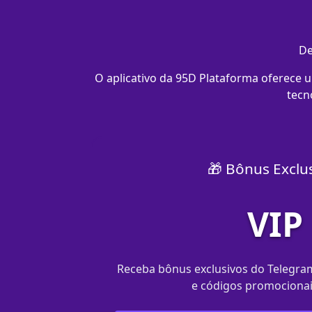
De
O aplicativo da 95D Plataforma oferece 
tecn
🎁 Bônus Exclu
VIP
Receba bônus exclusivos do Telegra
e códigos promocionai