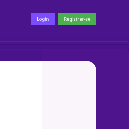
Login
Registrar-se