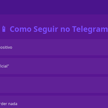
📱 Como Seguir no Telegram
ositivo
cial"
erder nada