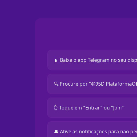
📱 Baixe o app Telegram no seu disp
🔍 Procure por "@95D PlataformaOfi
👆 Toque em "Entrar" ou "Join"
🔔 Ative as notificações para não p