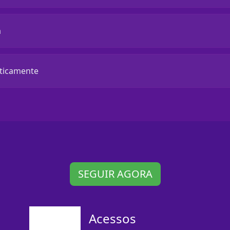
a
aticamente
SEGUIR AGORA
Acessos