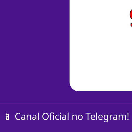
📱 Canal Oficial no Telegram!