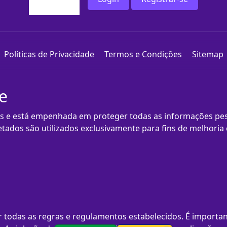
Políticas de Privacidade
Termos e Condições
Sitemap
de
ios e está empenhada em proteger todas as informações pe
tados são utilizados exclusivamente para fins de melhoria
todas as regras e regulamentos estabelecidos. É importan