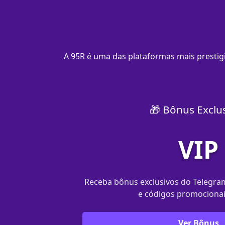
A 95R é uma das plataformas mais prestigi
🎁 Bônus Exclu
VIP
Receba bônus exclusivos do Telegra
e códigos promocionai
Ver Bônus