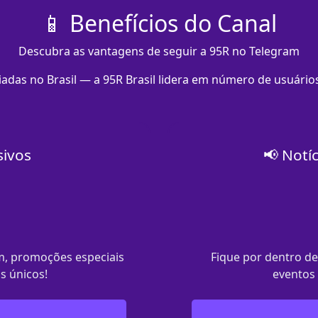
📱 Benefícios do Canal
Descubra as vantagens de seguir a 95R no Telegram
adas no Brasil — a 95R Brasil lidera em número de usuários
sivos
📢 Notí
m, promoções especiais
Fique por dentro d
s únicos!
eventos