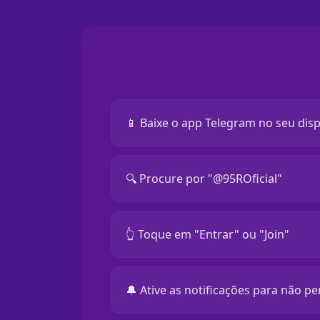
📱 Baixe o app Telegram no seu disp
🔍 Procure por "@95ROficial"
👆 Toque em "Entrar" ou "Join"
🔔 Ative as notificações para não p