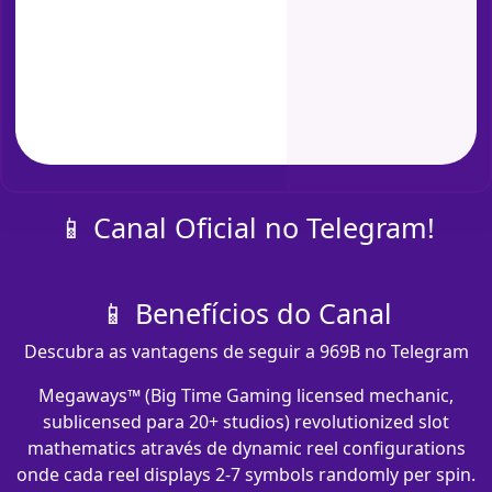
📱 Canal Oficial no Telegram!
📱 Benefícios do Canal
Descubra as vantagens de seguir a 969B no Telegram
Megaways™ (Big Time Gaming licensed mechanic,
sublicensed para 20+ studios) revolutionized slot
mathematics através de dynamic reel configurations
onde cada reel displays 2-7 symbols randomly per spin.