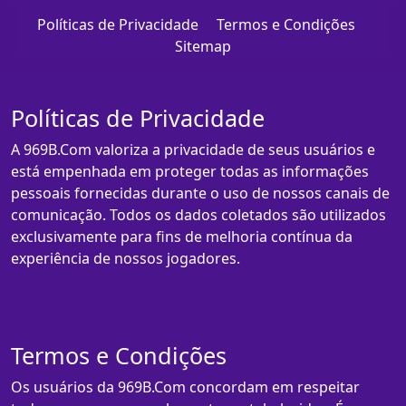
Políticas de Privacidade
Termos e Condições
Sitemap
Políticas de Privacidade
A 969B.Com valoriza a privacidade de seus usuários e
está empenhada em proteger todas as informações
pessoais fornecidas durante o uso de nossos canais de
comunicação. Todos os dados coletados são utilizados
exclusivamente para fins de melhoria contínua da
experiência de nossos jogadores.
Termos e Condições
Os usuários da 969B.Com concordam em respeitar