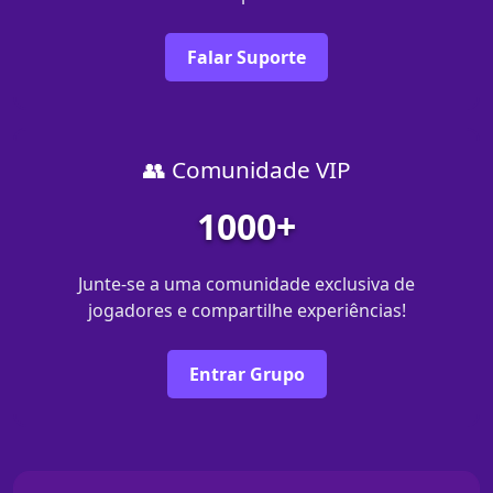
Falar Suporte
👥 Comunidade VIP
1000+
Junte-se a uma comunidade exclusiva de
jogadores e compartilhe experiências!
Entrar Grupo