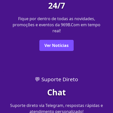
24/7
Fique por dentro de todas as novidades,
promoções e eventos da 969B.Com em tempo
real!
Ver Notícias
💬 Suporte Direto
Chat
Suporte direto via Telegram, respostas rápidas e
atendimento personalizado!