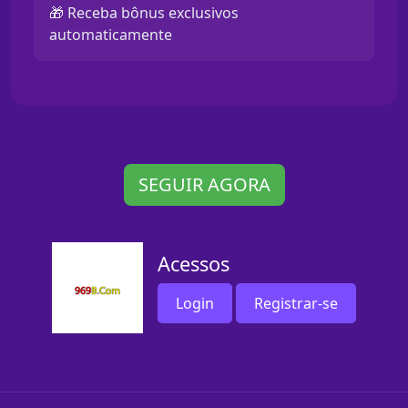
🎁 Receba bônus exclusivos
automaticamente
SEGUIR AGORA
Acessos
Login
Registrar-se