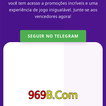
você tem acesso a promoções incríveis e uma
experiência de jogo inigualável. Junte-se aos
vencedores agora!
SEGUIR NO TELEGRAM