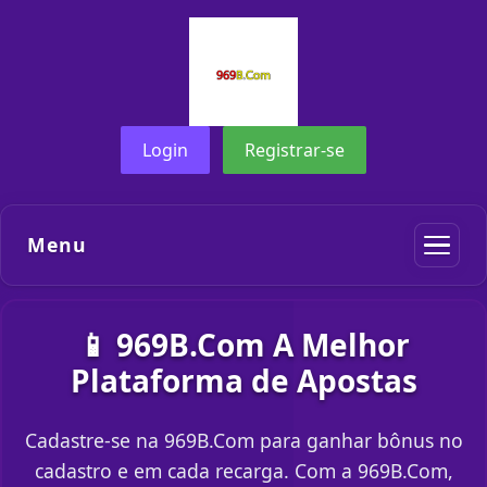
Login
Registrar-se
Menu
📱 969B.Com A Melhor
Plataforma de Apostas
Cadastre-se na 969B.Com para ganhar bônus no
cadastro e em cada recarga. Com a 969B.Com,