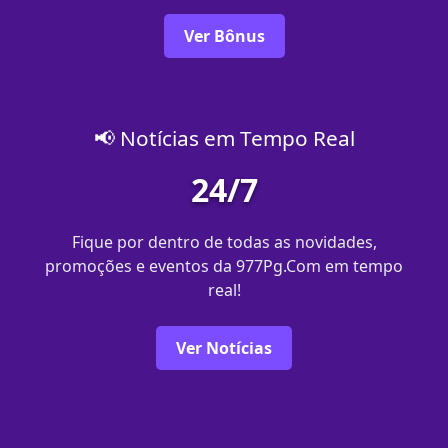
Ver Bônus
📢 Notícias em Tempo Real
24/7
Fique por dentro de todas as novidades,
promoções e eventos da 977Pg.Com em tempo
real!
Ver Notícias