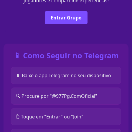
jogadores e compartilhe experiências!
Entrar Grupo
📱 Como Seguir no Telegram
📱 Baixe o app Telegram no seu dispositivo
🔍 Procure por "@977Pg.ComOficial"
👆 Toque em "Entrar" ou "Join"