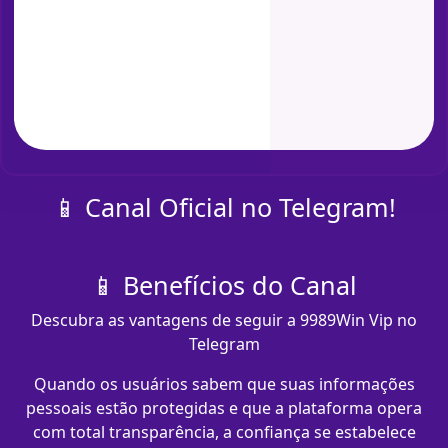
📱 Canal Oficial no Telegram!
📱 Benefícios do Canal
Descubra as vantagens de seguir a 9989Win Vip no
Telegram
Quando os usuários sabem que suas informações
pessoais estão protegidas e que a plataforma opera
com total transparência, a confiança se estabelece