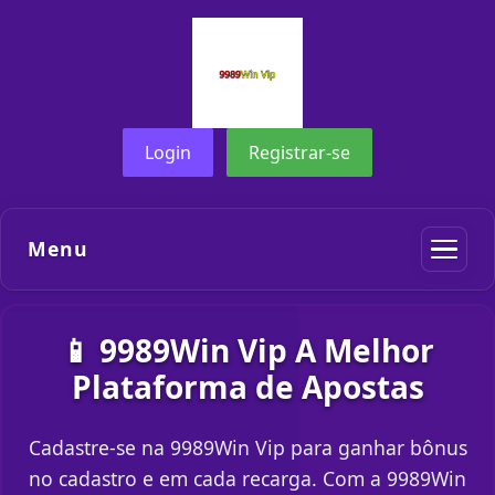
Login
Registrar-se
Menu
📱 9989Win Vip A Melhor
Plataforma de Apostas
Cadastre-se na 9989Win Vip para ganhar bônus
no cadastro e em cada recarga. Com a 9989Win