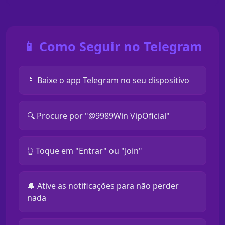
📱 Como Seguir no Telegram
📱 Baixe o app Telegram no seu dispositivo
🔍 Procure por "@9989Win VipOficial"
👆 Toque em "Entrar" ou "Join"
🔔 Ative as notificações para não perder
nada