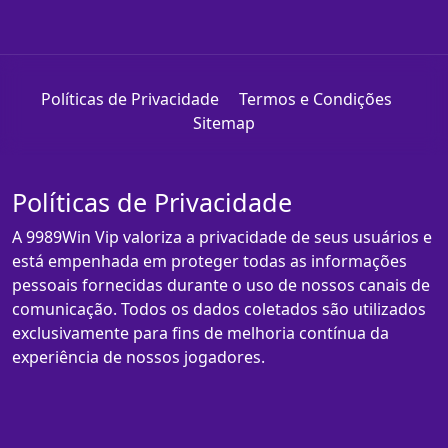
Políticas de Privacidade
Termos e Condições
Sitemap
Políticas de Privacidade
A 9989Win Vip valoriza a privacidade de seus usuários e
está empenhada em proteger todas as informações
pessoais fornecidas durante o uso de nossos canais de
comunicação. Todos os dados coletados são utilizados
exclusivamente para fins de melhoria contínua da
experiência de nossos jogadores.