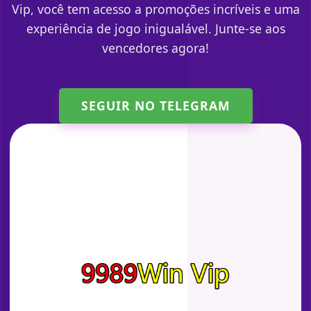
Vip, você tem acesso a promoções incríveis e uma
experiência de jogo inigualável. Junte-se aos
vencedores agora!
SEGUIR NO TELEGRAM