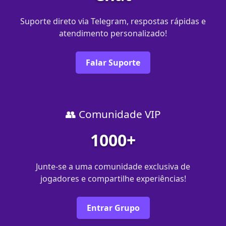
Suporte direto via Telegram, respostas rápidas e
atendimento personalizado!
Falar Suporte
👥 Comunidade VIP
1000+
Junte-se a uma comunidade exclusiva de
jogadores e compartilhe experiências!
Entrar Grupo