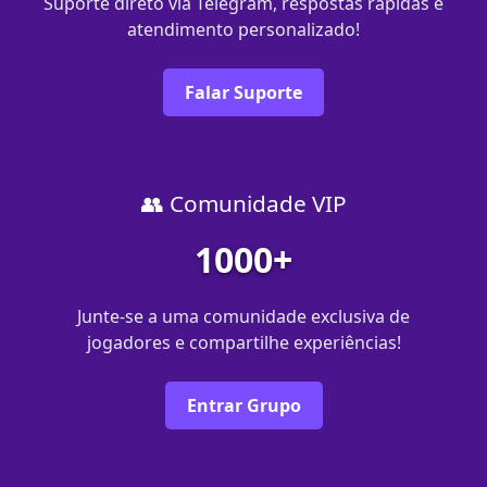
Suporte direto via Telegram, respostas rápidas e
atendimento personalizado!
Falar Suporte
👥 Comunidade VIP
1000+
Junte-se a uma comunidade exclusiva de
jogadores e compartilhe experiências!
Entrar Grupo