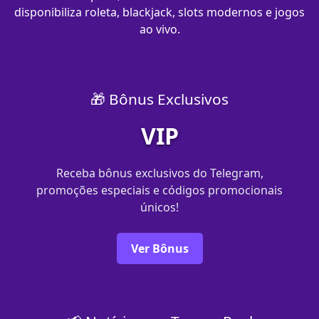
disponibiliza roleta, blackjack, slots modernos e jogos
ao vivo.
🎁 Bônus Exclusivos
VIP
Receba bônus exclusivos do Telegram,
promoções especiais e códigos promocionais
únicos!
Ver Bônus