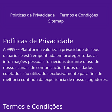
Políticas de Privacidade
Termos e Condições
Sitemap
Políticas de Privacidade
A 9999FF Plataforma valoriza a privacidade de seus
usuários e está empenhada em proteger todas as
informações pessoais fornecidas durante o uso de
nossos canais de comunicação. Todos os dados
coletados são utilizados exclusivamente para fins de
melhoria contínua da experiência de nossos jogadores.
Termos e Condições