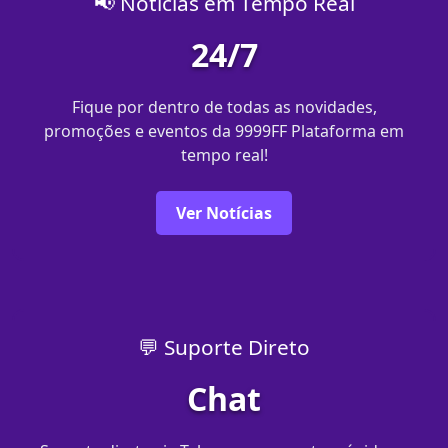
📢 Notícias em Tempo Real
24/7
Fique por dentro de todas as novidades,
promoções e eventos da 9999FF Plataforma em
tempo real!
Ver Notícias
💬 Suporte Direto
Chat